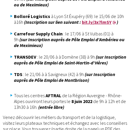
ou de Meximieux)
Bolloré Logistics
à Lyon St Éxupéry (69): le 15/06 de 10h
à16h
(Inscription sur lien suivant :
bit.ly/3x7lmSY
)
Carrefour Supply Chain
: le 17/06 à St Vulbas (01) à
9h
(sur Inscription auprès de Pôle Emploi d'Ambérieu ou
de Meximieux)
TRANSDEV
: le 20/06 à à Domène (38) à 9h
(sur Inscription
auprès de Pôle Emploi de Saint-Martin-d'Hères)
TDS
: le 21/06 à à Savigneux (42) à 9h
(sur Inscription
auprès de Pôle Emploi de Montbrison)
Tous les centres
AFTRAL
de la Région Auvergne - Rhône-
Alpes ouvriront leurs portes le
8 juin 2022
de 9h à 12h et de
13h30 à 16h.
(entrée libre)
Venez découvrir les métiers du transport et de la logistique,
visitez leurs plateaux techniques et échangez avec les conseillers
sur place. Vous trouverez (partie droite de la page) un PDF des