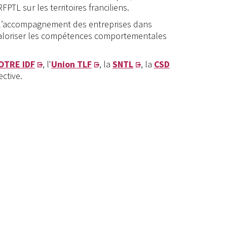
PTL sur les territoires franciliens.
 à l’accompagnement des entreprises dans
 valoriser les compétences comportementales
OTRE IDF
, l'
Union TLF
, la
SNTL
, la
CSD
ective.