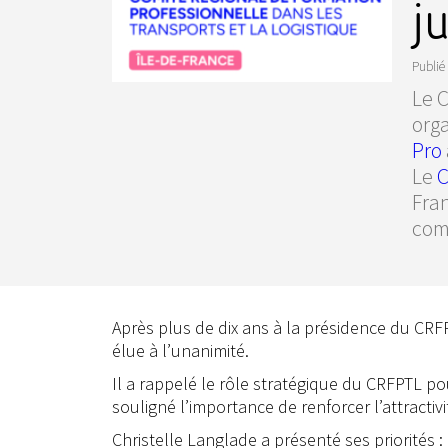
j
Publié 
Le C
orga
Pro
Le
C
Fra
com
Après plus de dix ans à la présidence du CRF
élue à l’unanimité.
Il a rappelé le rôle stratégique du CRFPTL p
souligné l’importance de renforcer l’attractiv
Christelle Langlade a présenté ses priorités : 