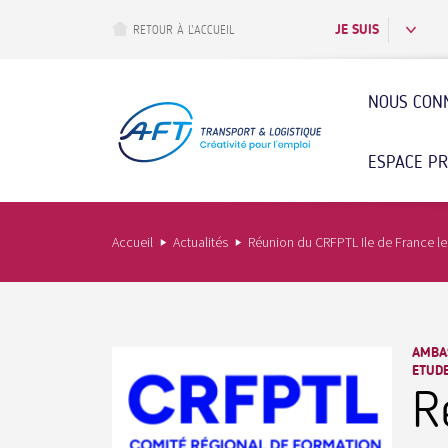
Aller
au
JE SUIS
RETOUR À L’ACCUEIL
contenu
principal
NOUS CON
ESPACE P
Accueil
Actualités
Réunion du CRFPTL Ile de France le
AMBAS
ETUDE
R