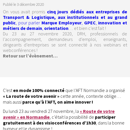
Publié le
3 décembre 2020
On vous avait promis
cinq jours dédiés aux entreprises de
Transport & Logistique, aux institutionnels et au grand
public
, pour parler
Marque Employeur
,
GPEC
,
innovation et
métiers de demain
,
orientation
… et bien c’est fait !
Du 23 au 27 novembre 2020, DRH, professionnels de
l’accompagnement, demandeurs d’emploi, enseignants,
dirigeants d’entreprises se sont connecté à nos webinars et
webconférences !
Retour sur l’évènement…
C’est
en mode 100% connecté
que l’AFT Normandie a organisé
« La route de votre avenir »
cette année, contexte oblige…
mais aussi
parce qu’à l’AFT, on aime innover !
Du lundi 23 au vendredi 27 novembre, la
« Route de votre
avenir » en Normandie
, c’était la possibilité de
participer
gratuitement à des visioconférences d’1h30
, dans la bonne
humeur et le dynamisme !