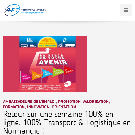
Aller
au
contenu
principal
AMBASSADEURS DE L'EMPLOI, PROMOTION-VALORISATION,
FORMATION, INNOVATION, ORIENTATION
Retour sur une semaine 100% en
ligne, 100% Transport & Logistique en
Normandie !