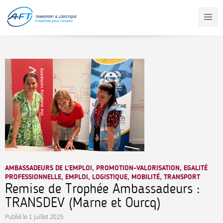
Aller
au
contenu
principal
AMBASSADEURS DE L'EMPLOI, PROMOTION-VALORISATION, EGALITÉ
PROFESSIONNELLE, EMPLOI, LOGISTIQUE, MOBILITÉ, TRANSPORT
Remise de Trophée Ambassadeurs :
TRANSDEV (Marne et Ourcq)
Publié le
1 juillet 2025