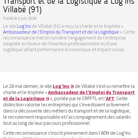
Transport et de la Logistique à Log'Ins
Villabé (91)
Publié le
5 juin 2026
Le site
Log’ins
de Villabé (91) a reçu la charte et le trophée «
Ambassadeur de l’Emploi du Transport et de la Logistique
». Cette
reconnaissance met en lumière l'engagement de l'entreprise
adaptée en faveur de l'insertion professionnelle et d'une
logistique alliant performance économique et impact social.
Le 28 mai dernier, le site
Log’ins
de Villabé s’est vu remettre la
charte et le trophée «
Ambassadeur de l’Emploi du Transport
et de la Logistique
», portée par le CRFPTL et l’
AFT
. Cette
distinction valorise les entreprises qui s’investissent activement
dans la découverte des métiers du transport et de la logistique,
le recrutement responsable et l’accompagnement des salariés
tout au long de leur parcours professionnel.
Cette reconnaissance s’inscrit pleinement dans l’ADN de Log’ins.