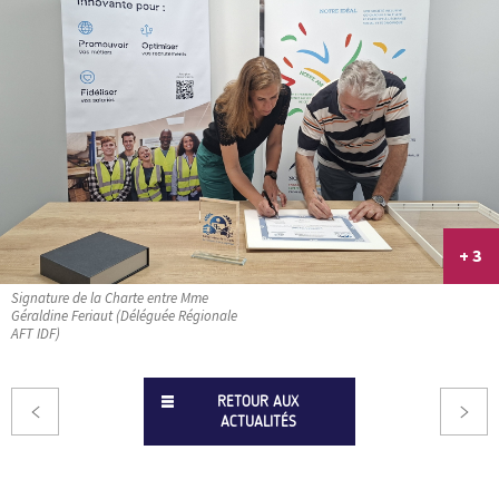
+ 3
Signature de la Charte entre Mme
Géraldine Feriaut (Déléguée Régionale
AFT IDF)
RETOUR AUX
ACTUALITÉS