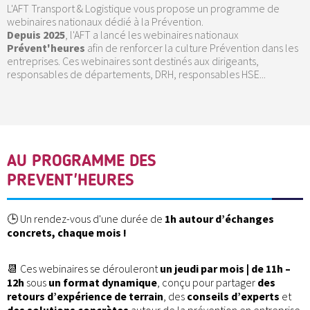
L'AFT Transport & Logistique vous propose un programme de
webinaires nationaux dédié à la Prévention.
Depuis 2025
, l'AFT a lancé les webinaires nationaux
Prévent'heures
afin de renforcer la culture Prévention dans les
entreprises. Ces webinaires sont destinés aux dirigeants,
responsables de départements, DRH, responsables HSE...
AU PROGRAMME DES
PREVENT'HEURES
🕒 Un rendez-vous d'une durée de
1h autour d’échanges
concrets, chaque mois !
📆 Ces webinaires se dérouleront
un jeudi par mois | de 11h –
12h
sous
un format dynamique
, conçu pour partager
des
retours d’expérience de terrain
, des
conseils d’experts
et
des solutions concrètes
autour de la prévention en entreprise.