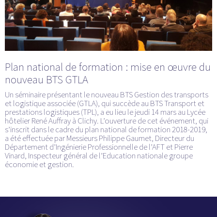
Plan national de formation : mise en œuvre du
nouveau BTS GTLA
Un séminaire présentant le nouveau BTS Gestion des transports
et logistique associée (GTLA), qui succède au BTS Transport et
prestations logistiques (TPL), a eu lieu le jeudi 14 mars au Lycée
hôtelier René Auffray à Clichy. L’ouverture de cet événement, qui
s’inscrit dans le cadre du plan national de formation 2018-2019,
a été effectuée par Messieurs Philippe Gaumet, Directeur du
Département d’Ingénierie Professionnelle de l’AFT et Pierre
Vinard, Inspecteur général de l’Education nationale groupe
économie et gestion.