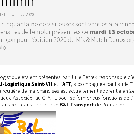
éminin
le
16 novembre 2020
cinquantaine de visiteuses sont venues à la rencon
enaires de l’emploi présent.e.s ce
mardi 13 octob
ançon pour l’édition 2020 de Mix & Match Doubs or
loi
a logistique étaient présentés par Julie Pétrek responsable d’
U-Logistique
Saint-Vit
et l’
AFT
, accompagnée par Laurie To
e routière de marchandises est actuellement apprentie en 2
tique Associée) au CFA-TL pour se former aux fonctions de l’
 transport dans l'entreprise
B&L Transport
de Pontarlier.