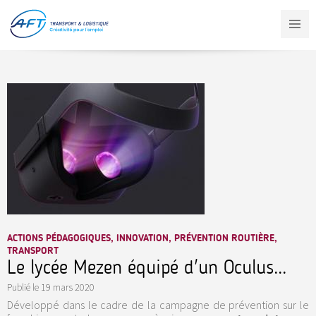
Aller
au
contenu
principal
ACTIONS PÉDAGOGIQUES, INNOVATION, PRÉVENTION ROUTIÈRE,
TRANSPORT
Le lycée Mezen équipé d'un Oculus...
Publié le
19 mars 2020
Développé dans le cadre de la campagne de prévention sur le