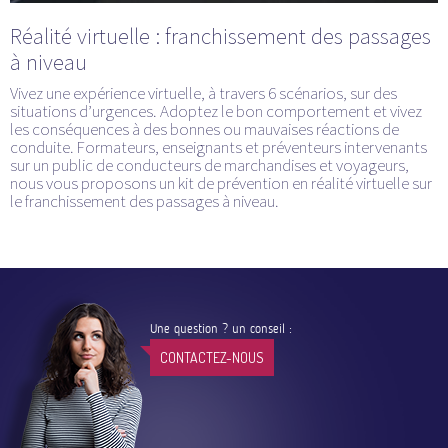
Réalité virtuelle : franchissement des passages
à niveau
Vivez une expérience virtuelle, à travers 6 scénarios, sur des
situations d’urgences. Adoptez le bon comportement et vivez
les conséquences à des bonnes ou mauvaises réactions de
conduite. Formateurs, enseignants et préventeurs intervenants
sur un public de conducteurs de marchandises et voyageurs,
nous vous proposons un kit de prévention en réalité virtuelle sur
le franchissement des passages à niveau.
Une question ? un conseil :
CONTACTEZ-NOUS