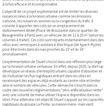
à la fois efficace et écoresponsable.
L’objectif de ce projet expérimental est de limiter les diverses
nuisances liées à la livraison urbaine comme les émissions
carbone, les nuisances sonores ou la congestion du trafic. Il
consiste à apporter des colis sur un emplacement de
stationnement dédié (Place de Brazzaville dans le quartier de
Beaugrenelle à Paris) avec un véhicule de de 12 à 20 m
(selon les
3
volumes à traiter). Ces colis sont répartis instantanément dans des
vélos avec remorques à assistance électrique (de type K-Ryole)
pour être livrés dans les rues proches du 15
et du 16
e
e
arrondissement.
L'expérimentation de Stuart s'inclut dans une réflexion plus large
sur la livraison urbaine vertueuse. En effet, depuis 2020, la start-up
développe un réseau d’entrepôts urbains capable d’absorber et
de mutualiser les flux logistiques entrant dans les villes en
revalorisant des espaces déjà existants au centre-ville et limiter
ainsi le nombre de véhicules. Cette démarche s’inscrit dans le
cadre des nouvelles réglementations “zéro artificialisation nette”
avec une volonté de mieux utiliser l'espace disponible dans les
villes. Pour atteindre cet objectif, Stuart s’appuie sur les capacités
logistiques du groupe La Poste, sa maison-mère, mais vient