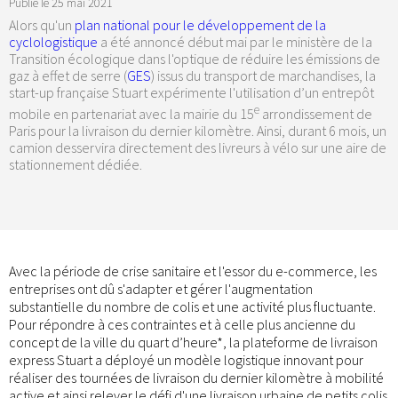
Publié le
25 mai 2021
Alors qu'un
plan national pour le développement de la
cyclologistique
a été annoncé début mai par le ministère de la
Transition écologique dans l'optique de réduire les émissions de
gaz à effet de serre (
GES
) issus du transport de marchandises, la
start-up française Stuart expérimente l'utilisation d’un entrepôt
e
mobile en partenariat avec la mairie du 15
arrondissement de
Paris pour la livraison du dernier kilomètre. Ainsi, durant 6 mois, un
camion desservira directement des livreurs à vélo sur une aire de
stationnement dédiée.
Avec la période de crise sanitaire et l'essor du e-commerce, les
entreprises ont dû s'adapter et gérer l'augmentation
substantielle du nombre de colis et une activité plus fluctuante.
Pour répondre à ces contraintes et à celle plus ancienne du
concept de la ville du quart d’heure*, la plateforme de livraison
express Stuart a déployé un modèle logistique innovant pour
réaliser des tournées de livraison du dernier kilomètre à mobilité
active et ainsi relever le défi d'une livraison urbaine de petits colis