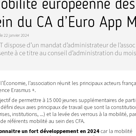
obilité européenne des
ein du CA d’Euro App M
le
22 janvier 2024
T dispose d’un mandat d’administrateur de l’associ
ente à ce titre au conseil d’administration du mo
l’Économie, l’association réunit les principaux acteurs frança
gence Erasmus +.
ectif de permettre à 15 000 jeunes supplémentaires de parti
 défini deux axes principaux de travail que sont la constituti
s, institutions, ...) et la levée des verrous à la mobilité, pa
de référents mobilité au sein des CFA.
 connaitre un fort développement en 2024
car la mobilité