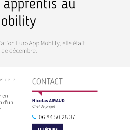
 apprentis au
obility
ation Euro App Moblity, elle était
is de décembre.
is de la
CONTACT
r en
Nicolas AIRAUD
on d’un
Chef de projet
r
06 84 50 28 37
LUI ÉCRIRE