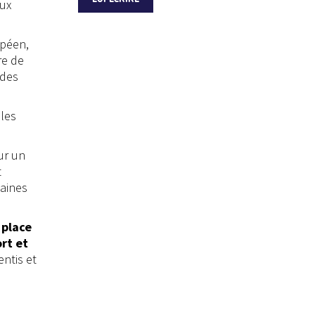
aux
opéen,
re de
 des
les
ur un
t
maines
 place
rt et
entis et