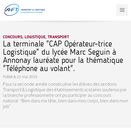
Aller
au
contenu
principal
CONCOURS, LOGISTIQUE, TRANSPORT
La terminale "CAP Opérateur-trice
Logistique" du lycée Marc Seguin à
Annonay lauréate pour la thématique
"Téléphone au volant".
Publié le
21 mai 2019
Pour la seconde année consécutive les élèves des sections
Transport & Logistique des établissements scolaires soutenus par
la branche professionnelle ont pu participer au concours
national "Bien dans ma tête, bien dans mon corps, bien dans mon
job".