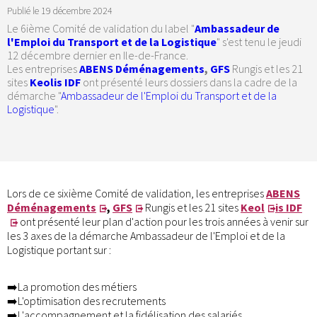
Publié le
19 décembre 2024
Le 6ième Comité de validation du label "
Ambassadeur de
l'Emploi du Transport et de la Logistique
" s'est tenu le jeudi
12 décembre dernier en Ile-de-France.
Les entreprises
ABENS Déménagements
,
GFS
Rungis et les 21
sites
Keolis IDF
ont présenté leurs dossiers dans la cadre de la
démarche "
Ambassadeur de l'Emploi du Transport et de la
Logistique
".
Lors de ce sixième Comité de validation, les entreprises
ABENS
Déménagements
,
GFS
Rungis et les 21 sites
Keol
is IDF
ont présenté leur plan d'action pour les trois années à venir sur
les 3 axes de la démarche Ambassadeur de l'Emploi et de la
Logistique portant sur :
➡️La promotion des métiers
➡️L'optimisation des recrutements
➡️L'accompagnement et la fidélisation des salariés