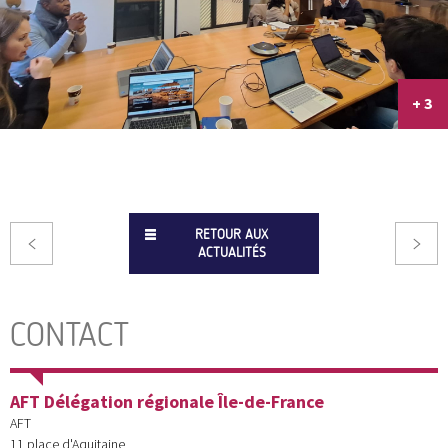
+ 3
RETOUR AUX
ACTUALITÉS
CONTACT
AFT Délégation régionale Île-de-France
AFT
11 place d'Aquitaine