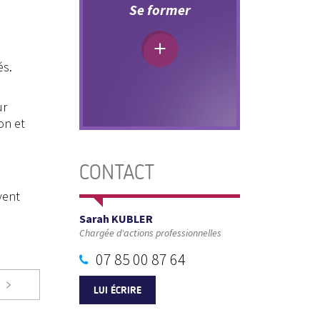
Se former
és.
ur
on et
CONTACT
vent
Sarah KUBLER
Chargée d'actions professionnelles
07 85 00 87 64
LUI ÉCRIRE