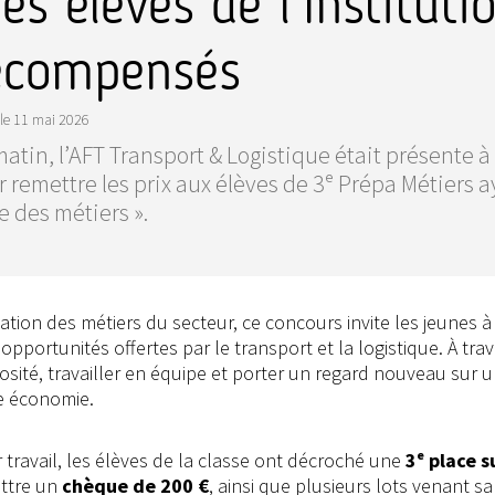
 les élèves de l’Institut
écompensés
le
11 mai 2026
atin, l’AFT Transport & Logistique était présente à
 remettre les prix aux élèves de 3ᵉ Prépa Métiers a
e des métiers ».
ation des métiers du secteur, ce concours invite les jeunes à
pportunités offertes par le transport et la logistique. À trav
iosité, travailler en équipe et porter un regard nouveau sur 
re économie.
ur travail, les élèves de la classe ont décroché une
3ᵉ place s
ettre un
chèque de 200 €
, ainsi que plusieurs lots venant sa