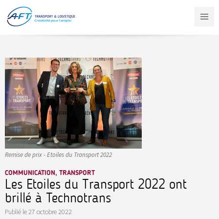
Aller
au
contenu
principal
Remise de prix - Etoiles du Transport 2022
COMMUNICATION, TRANSPORT
Les Etoiles du Transport 2022 ont
brillé à Technotrans
Publié le
27 octobre 2022