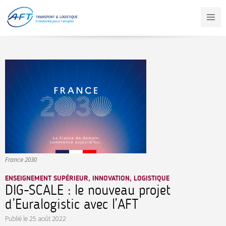
Aller
au
contenu
principal
France 2030
ENSEIGNEMENT SUPÉRIEUR, INNOVATION, LOGISTIQUE
DIG-SCALE : le nouveau projet
d’Euralogistic avec l’AFT
Publié le
25 août 2022