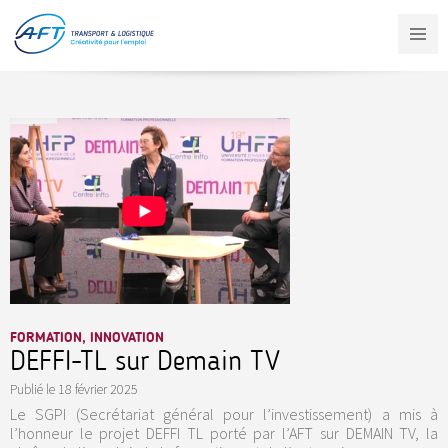
Aller
au
contenu
principal
FORMATION, INNOVATION
DEFFI-TL sur Demain TV
Publié le
18 février 2025
Le SGPI (Secrétariat général pour l’investissement) a mis à
l’honneur le projet DEFFI TL porté par l’AFT sur DEMAIN TV, la