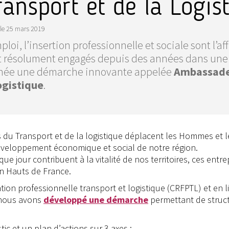
ransport et de la Logis
le
25 mars 2019
ploi, l’insertion professionnelle et sociale sont l’af
t résolument engagés depuis des années dans une a
 née une démarche innovante appelée
Ambassadeu
logistique
.
s du Transport et de la logistique déplacent les Hommes et l
développement économique et social de notre région.
our contribuent à la vitalité de nos territoires, ces entre
on Hauts de France.
tion professionnelle transport et logistique (CRFPTL) et en l
, nous avons
développé une démarche
permettant de struc
tic et un plan d’actions sur 3 axes :