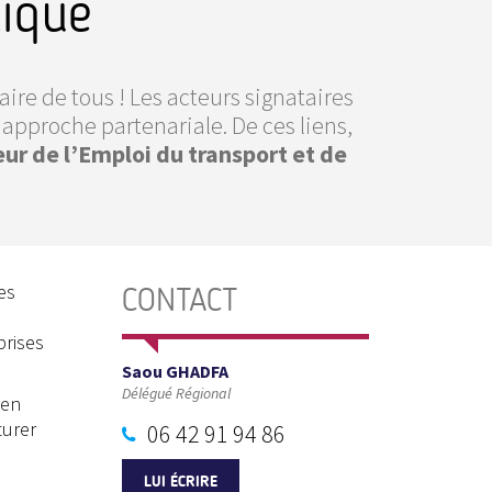
tique
faire de tous ! Les acteurs signataires
pproche partenariale. De ces liens,
r de l’Emploi du transport et de
es
CONTACT
prises
Saou GHADFA
Délégué Régional
ien
turer
06 42 91 94 86
LUI ÉCRIRE