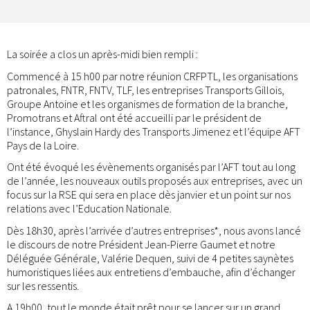
La soirée a clos un après-midi bien rempli :
Commencé à 15 h00 par notre réunion CRFPTL, les organisations
patronales, FNTR, FNTV, TLF, les entreprises Transports Gillois,
Groupe Antoine et les organismes de formation de la branche,
Promotrans et Aftral ont été accueilli par le président de
l’instance, Ghyslain Hardy des Transports Jimenez et l’équipe AFT
Pays de la Loire.
Ont été évoqué les évènements organisés par l’AFT tout au long
de l’année, les nouveaux outils proposés aux entreprises, avec un
focus sur la RSE qui sera en place dès janvier et un point sur nos
relations avec l’Education Nationale.
Dès 18h30, après l’arrivée d’autres entreprises*, nous avons lancé
le discours de notre Président Jean-Pierre Gaumet et notre
Déléguée Générale, Valérie Dequen, suivi de 4 petites saynètes
humoristiques liées aux entretiens d’embauche, afin d’échanger
sur les ressentis.
A 19h00, tout le monde était prêt pour se lancer sur un grand