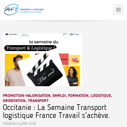
Aller
au
contenu
principal
PROMOTION-VALORISATION, EMPLOI, FORMATION, LOGISTIQUE,
ORIENTATION, TRANSPORT
Occitanie : La Semaine Transport
logistique France Travail s'achève.
Publié le
8 juillet 2026