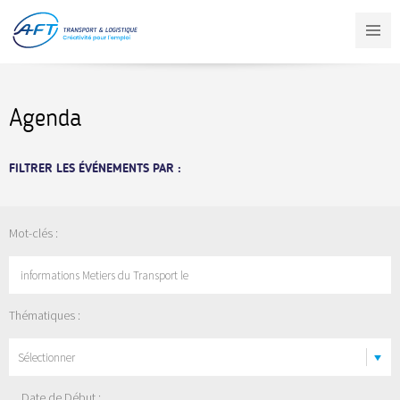
Aller
au
contenu
principal
Agenda
FILTRER LES ÉVÉNEMENTS PAR :
Mot-clés :
Thématiques :
Sélectionner
Date de Début :